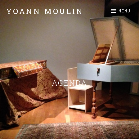
YOANN MOULIN
MENU
Claviers
AGENDA