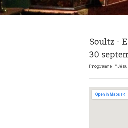
Soultz -
30 septe
Programme "Jésu
Gig
Details