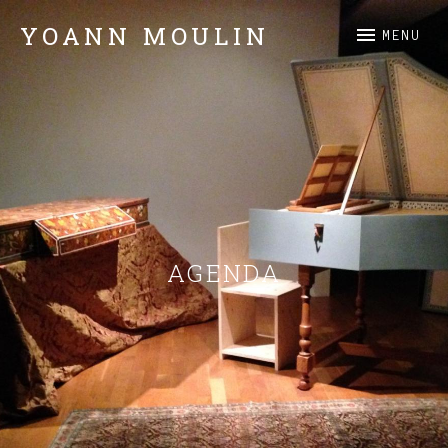
YOANN MOULIN
MENU
Claviers
AGENDA