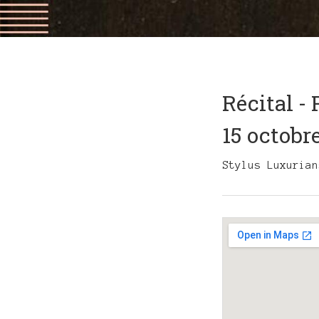
Récital -
15 octobr
Stylus Luxurian
Gig
Details