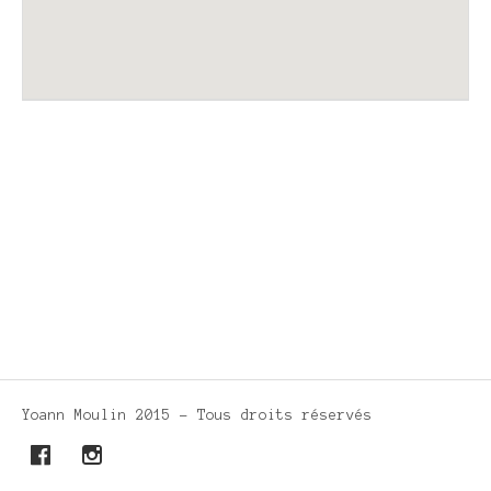
Venue
Address
Uzès,
Details
France
Yoann Moulin 2015 - Tous droits réservés
Social
Facebook
Instagram