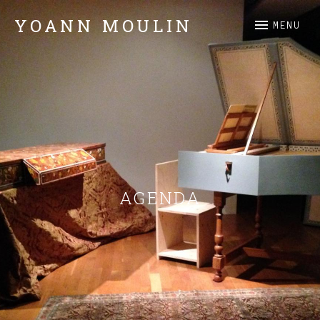
YOANN MOULIN
MENU
Claviers
AGENDA