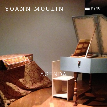
YOANN MOULIN
MENU
Claviers
AGENDA