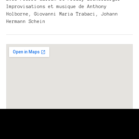
Improvisations et musique de Anthony
Holborne, Giovanni Maria Trabaci, Johann
Hermann Schein
Gig
Details
Venue
Address
Lisieux,
Details
France