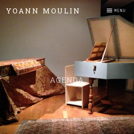
YOANN MOULIN
MENU
Claviers
AGENDA