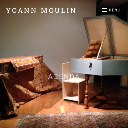
YOANN MOULIN
MENU
Claviers
AGENDA