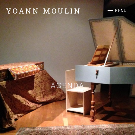
YOANN MOULIN
MENU
Claviers
AGENDA